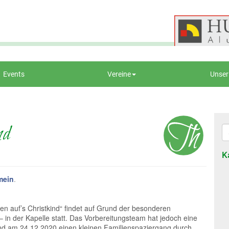
Events
Vereine
Unser
nd
K
mein
.
ten auf’s Christkind“ findet auf Grund der besonderen
 in der Kapelle statt. Das Vorbereitungsteam hat jedoch eine
bend am 24.12.2020 einen kleinen Familienspaziergang durch