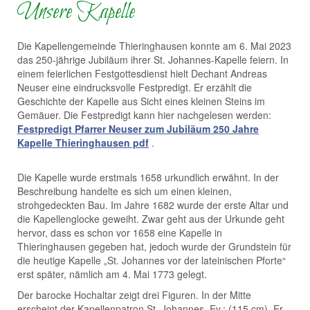
Unsere Kapelle
Die Kapellengemeinde Thieringhausen konnte am 6. Mai 2023
das 250-jährige Jubiläum ihrer St. Johannes-Kapelle feiern. In
einem feierlichen Festgottesdienst hielt Dechant Andreas
Neuser eine eindrucksvolle Festpredigt. Er erzählt die
Geschichte der Kapelle aus Sicht eines kleinen Steins im
Gemäuer. Die Festpredigt kann hier nachgelesen werden:
Festpredigt Pfarrer Neuser zum Jubiläum 250 Jahre
Kapelle Thieringhausen pdf
.
Die Kapelle wurde erstmals 1658 urkundlich erwähnt. In der
Beschreibung handelte es sich um einen kleinen,
strohgedeckten Bau. Im Jahre 1682 wurde der erste Altar und
die Kapellenglocke geweiht. Zwar geht aus der Urkunde geht
hervor, dass es schon vor 1658 eine Kapelle in
Thieringhausen gegeben hat, jedoch wurde der Grundstein für
die heutige Kapelle „St. Johannes vor der lateinischen Pforte“
erst später, nämlich am 4. Mai 1773 gelegt.
Der barocke Hochaltar zeigt drei Figuren. In der Mitte
erscheint der Kapellenpatron St. Johannes, Ev.; (115 cm). Er