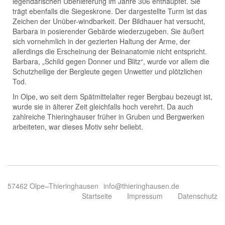
legendarischen Überlieferung im Jahre 306 enthauptet. Sie
trägt ebenfalls die Siegeskrone. Der dargestellte Turm ist das
Zeichen der Unüber-windbarkeit. Der Bildhauer hat versucht,
Barbara in posierender Gebärde wiederzugeben. Sie äußert
sich vornehmlich in der gezierten Haltung der Arme, der
allerdings die Erscheinung der Beinanatomie nicht entspricht.
Barbara, „Schild gegen Donner und Blitz“, wurde vor allem die
Schutzheilige der Bergleute gegen Unwetter und plötzlichen
Tod.
In Olpe, wo seit dem Spätmittelalter reger Bergbau bezeugt ist,
wurde sie in älterer Zeit gleichfalls hoch verehrt. Da auch
zahlreiche Thieringhauser früher in Gruben und Bergwerken
arbeiteten, war dieses Motiv sehr beliebt.
57462 Olpe–Thieringhausen
info@thieringhausen.de
Startseite
Impressum
Datenschutz