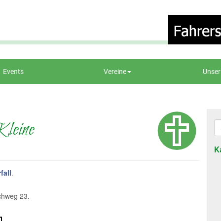
Events
Vereine
Unser
leine
K
fall
.
rchweg 23.