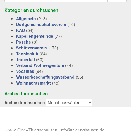
Kategorien durchsuchen
Allgemein
(218)
Dorfgemeinschaftsverein
(10)
KAB
(54)
Kapellengemeinde
(77)
Posche
(8)
Schützenverein
(173)
Tennisclub
(24)
Trauerfall
(60)
Verband Wohneigentum
(44)
Vocalitas
(94)
Wasserbeschaffungsverband
(35)
Weihnachtsmarkt
(45)
Archiv durchsuchen
Archiv durchsuchen
57462 Olpe–Thieringhausen
info@thieringhausen.de