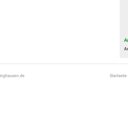
A
A
ringhausen.de
Startseite