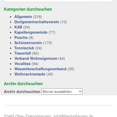
Kategorien durchsuchen
Allgemein
(218)
Dorfgemeinschaftsverein
(10)
KAB
(54)
Kapellengemeinde
(77)
Posche
(8)
Schützenverein
(173)
Tennisclub
(24)
Trauerfall
(60)
Verband Wohneigentum
(44)
Vocalitas
(94)
Wasserbeschaffungsverband
(35)
Weihnachtsmarkt
(45)
Archiv durchsuchen
Archiv durchsuchen
57462 Olpe–Thieringhausen
info@thieringhausen.de