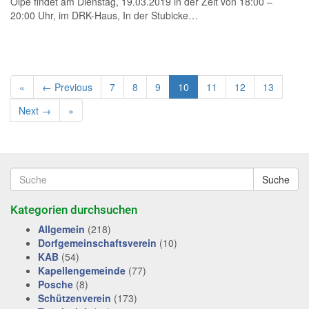
Olpe findet am Dienstag, 19.03.2019 in der Zeit von 18:00 –
20:00 Uhr, im DRK-Haus, In der Stubicke…
«
← Previous
7
8
9
10
11
12
13
Next →
»
Suche
Kategorien durchsuchen
Allgemein
(218)
Dorfgemeinschaftsverein
(10)
KAB
(54)
Kapellengemeinde
(77)
Posche
(8)
Schützenverein
(173)