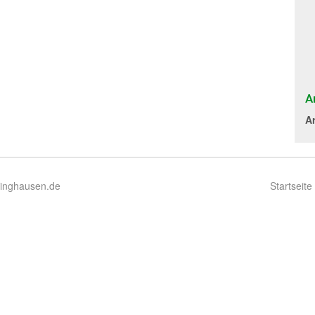
A
A
ringhausen.de
Startseite