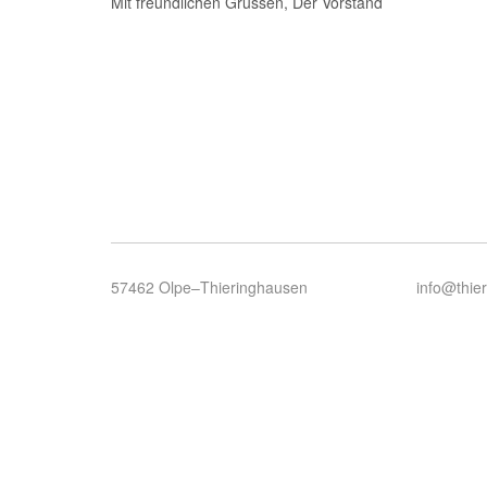
Mit freundlichen Grüssen, Der Vorstand
57462 Olpe–Thieringhausen
info@thie