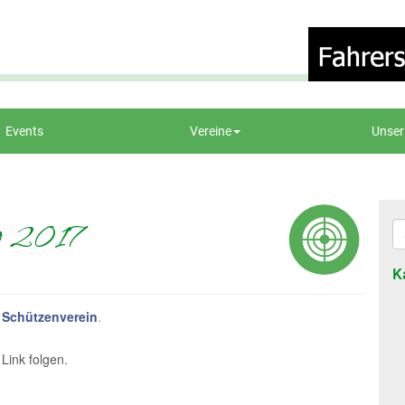
Events
Vereine
Unser
g 2017
K
e
Schützenverein
.
Link folgen.