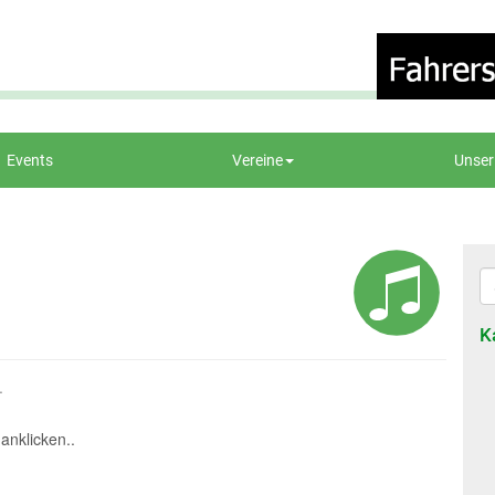
Events
Vereine
Unser
K
.
anklicken..