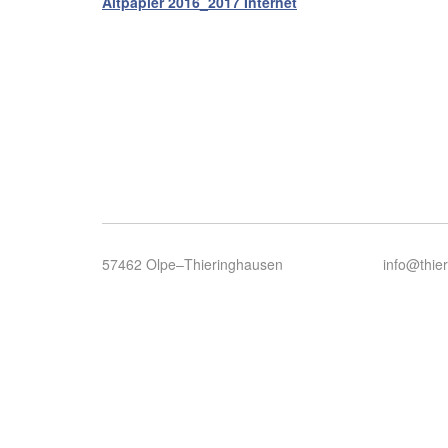
Altpapier 2016_2017 Internet
57462 Olpe–Thieringhausen
info@thie