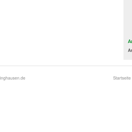
A
A
ringhausen.de
Startseite